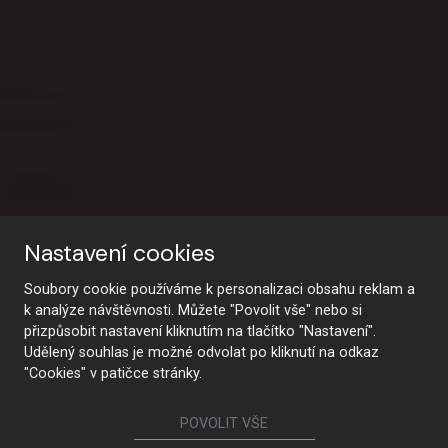
Nastavení cookies
HANÁK | Interior
HANÁK | SMART
1926 - 2026 | STO LET
HANÁK | Develop
Soubory cookie používáme k personalizaci obsahu reklam a
HANÁK | Realizace
Concept
k analýze návštěvnosti. Můžete "Povolit vše" nebo si
ERGONOMY
TRADICE
přizpůsobit nastavení kliknutím na tlačítko "Nastavení".
Spolehlivý partner pro Vaše projekty
Jeden domov. Jedna značka.
Kompletní interiéry na míru
Udělený souhlas je možné odvolat po kliknutí na odkaz
Domov, který přetrvá generace. Již celé století tvoříme
"Cookies" v patičce stránky.
PROHLÉDNOUT DEVELOPERSKÉ PROJEKTY
NÁBYTEK V JEDNOTNÉM DESIGNU
ZJISTIT VÍCE INFORMACÍ
VŠECHNY REALIZACE
interiéry s úctou k řemeslu a vášní pro design.
POVOLIT VŠE