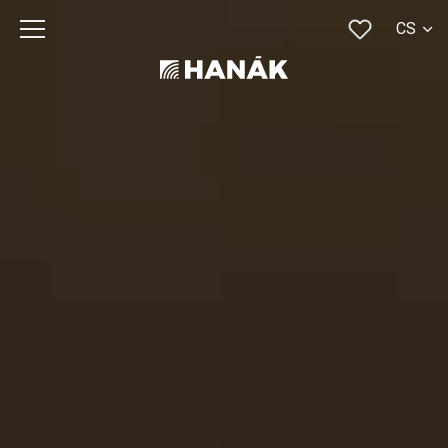
CS
SK
EN
DE
RU
FR